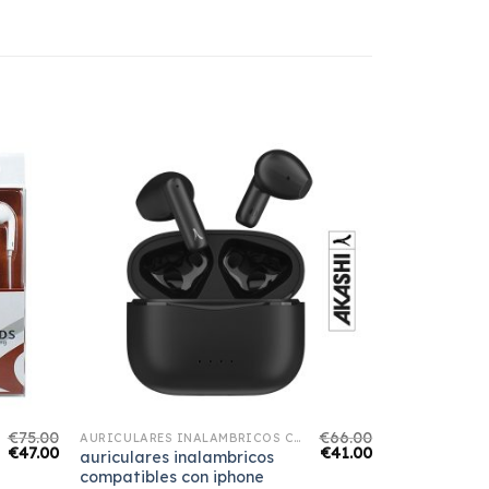
€
75.00
€
66.00
AURICULARES INALAMBRICOS COMPATIBLES CON IPHONE
€
47.00
€
41.00
auriculares inalambricos
compatibles con iphone