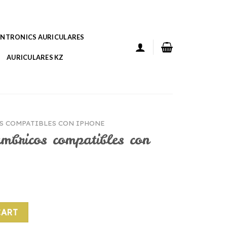
ANTRONICS AURICULARES
AURICULARES KZ
S COMPATIBLES CON IPHONE
ambricos compatibles con
patibles con iphone quantity
CART