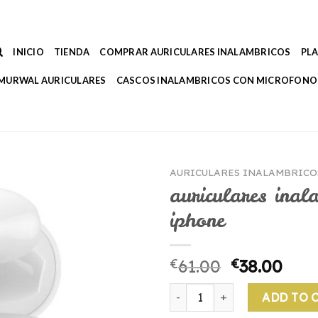
INICIO
TIENDA
COMPRAR AURICULARES INALAMBRICOS
PL
MURWAL AURICULARES
CASCOS INALAMBRICOS CON MICROFONO
AURICULARES INALAMBRICO
auriculares inal
iphone
€
61.00
€
38.00
auriculares inalambricos com
ADD TO 