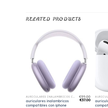
RELATED PRODUCTS
€
67.00
€
59.00
AURICULARES INALAMBRICOS COMPATIBLES CON IPHONE
AURICULARES INALAMBRICOS COMPATIBLES CON IPHONE
€
42.00
€
37.00
auriculares inalambricos
auricul
compatibles con iphone
compat