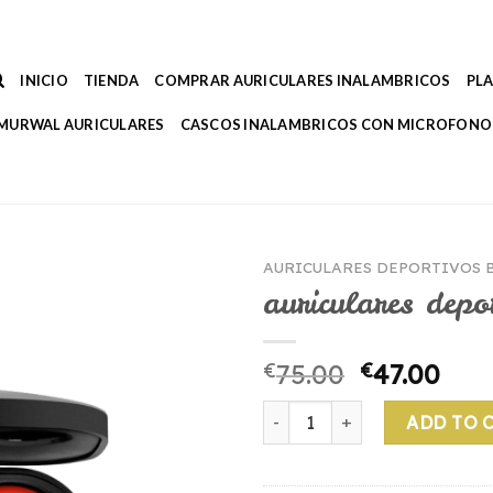
INICIO
TIENDA
COMPRAR AURICULARES INALAMBRICOS
PL
MURWAL AURICULARES
CASCOS INALAMBRICOS CON MICROFONO
AURICULARES DEPORTIVOS 
auriculares depo
€
75.00
€
47.00
auriculares deportivos bluet
ADD TO 