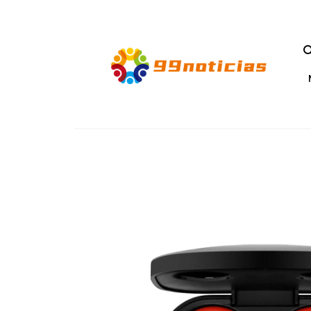
Saltar
al
contenido