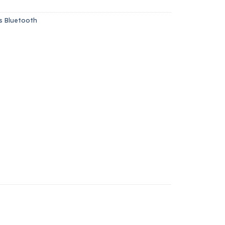
os Bluetooth