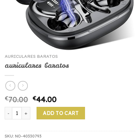
AURICULARES BARATOS
auriculares baratos
€
70.00
€
44.00
auriculares baratos quantity
ADD TO CART
SKU:
NO-40330793