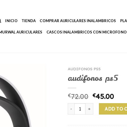
INICIO
TIENDA
COMPRAR AURICULARES INALAMBRICOS
PL
MURWAL AURICULARES
CASCOS INALAMBRICOS CON MICROFONO
AUDIFONOS PS5
audifonos ps5
€
72.00
€
45.00
audifonos ps5 quantity
ADD TO 