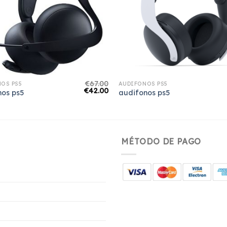
€
67.00
OS PS5
AUDIFONOS PS5
€
42.00
nos ps5
audifonos ps5
MÉTODO DE PAGO