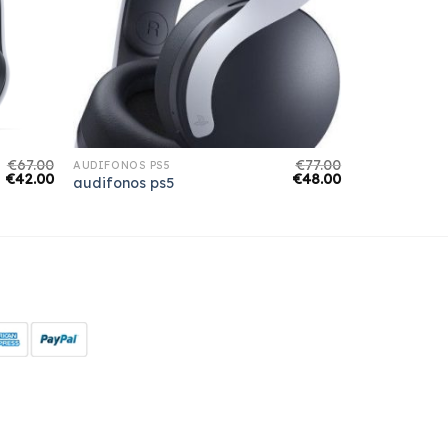
€
67.00
€
77.00
AUDIFONOS PS5
€
42.00
€
48.00
audifonos ps5