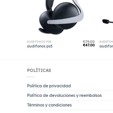
€
75.00
€
75.00
AUDIFONOS PS5
AUDIFON
€
47.00
€
47.00
audifonos ps5
audifo
POLÍTICAS
Politica de privacidad
Política de devoluciones y reembolsos
Términos y condiciones