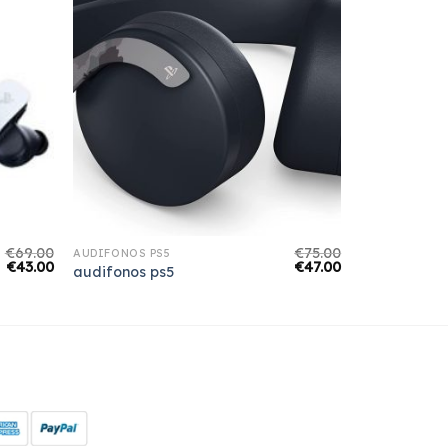
€
69.00
€
75.00
AUDIFONOS PS5
€
43.00
€
47.00
audifonos ps5