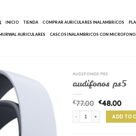
INICIO
TIENDA
COMPRAR AURICULARES INALAMBRICOS
PL
MURWAL AURICULARES
CASCOS INALAMBRICOS CON MICROFONO
AUDIFONOS PS5
audifonos ps5
€
77.00
€
48.00
audifonos ps5 quantity
ADD TO 