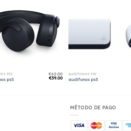
€
62.00
OS PS5
AUDIFONOS PS5
€
39.00
nos ps5
audifonos ps5
MÉTODO DE PAGO