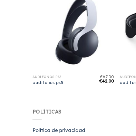
€
75.00
€
67.00
AUDIFONOS PS5
AUDIFON
€
47.00
€
42.00
audifonos ps5
audifo
POLÍTICAS
Politica de privacidad