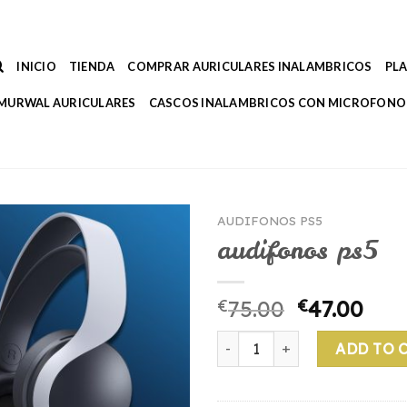
INICIO
TIENDA
COMPRAR AURICULARES INALAMBRICOS
PL
MURWAL AURICULARES
CASCOS INALAMBRICOS CON MICROFONO
AUDIFONOS PS5
audifonos ps5
€
75.00
€
47.00
audifonos ps5 quantity
ADD TO 