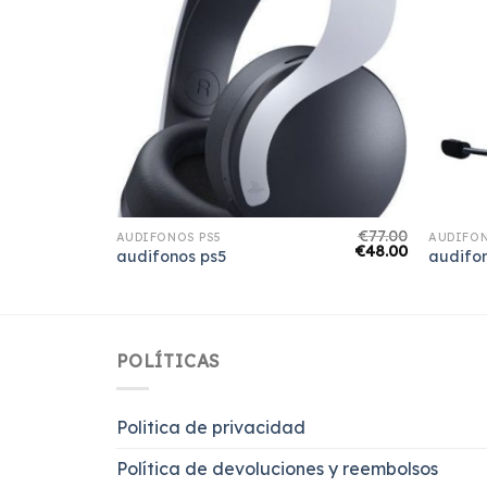
€
72.00
€
77.00
AUDIFONOS PS5
AUDIFON
€
45.00
€
48.00
audifonos ps5
audifo
POLÍTICAS
Politica de privacidad
Política de devoluciones y reembolsos