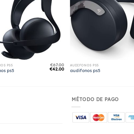
€
67.00
OS PS5
AUDIFONOS PS5
€
42.00
nos ps5
audifonos ps5
MÉTODO DE PAGO