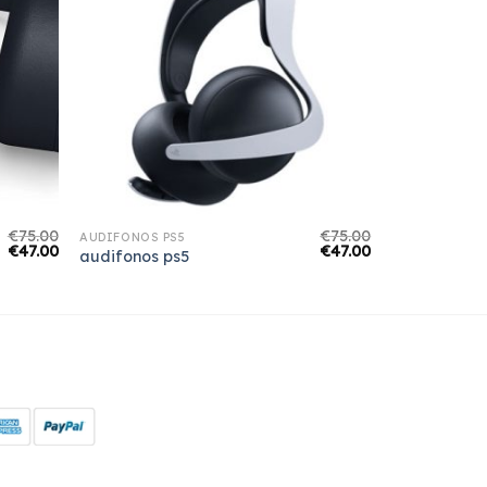
€
75.00
€
75.00
AUDIFONOS PS5
€
47.00
€
47.00
audifonos ps5