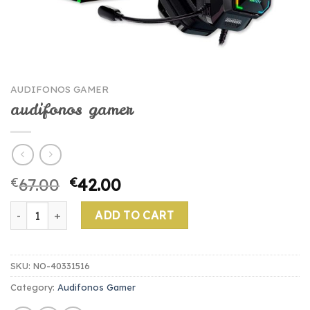
AUDIFONOS GAMER
audifonos gamer
€
67.00
€
42.00
audifonos gamer quantity
ADD TO CART
SKU:
NO-40331516
Category:
Audifonos Gamer